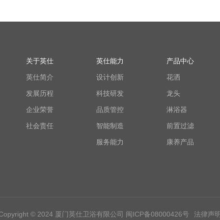
关于英仕
英仕能力
产品中心
英仕简介
设计创新
花洒
发展历程
科技研发
龙头
企业荣誉
品质管控
淋浴器
社会责任
智能制造
前置过滤
服务能力
康养产品
Copyright © 2024 厦门英仕卫浴有限公司
闽ICP备08000426号
法律声