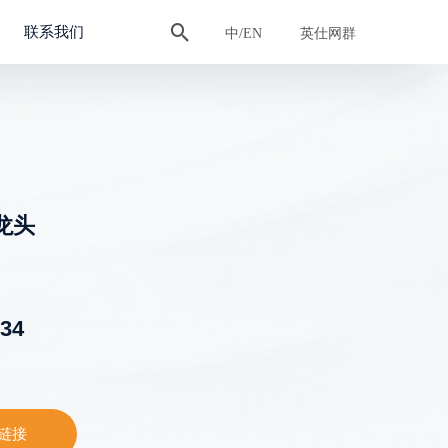

联系我们
中/EN
英仕网群
龙头
034
链接