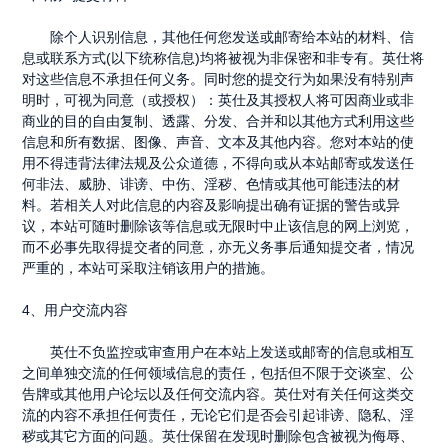
除个人识别信息，其他任何您发送或邮寄给本站的材料、信
息或联系方式(以下统称信息)均将被视为非保密和非专有。英仕将
对这些信息不承担任何义务。同时您的提交行为如果没有特别声
明时，可视为同意（或授权）：英仕及其授权人将可因商业或非
商业的目的自由复制、透露、分发、合并和以其他方式利用这些
信息和所有数据、图像、声音、文本及其他内容。您对本站的使
用不得违背法律法规及公众道德，不得向或从本站邮寄或发送任
何非法、威胁、诽谤、中伤、淫秽、色情或其他可能违法的材
料。若相关人对此信息的内容及影响提出确有证据的警告或异
议，本站可随时删除该等信息或无限时中止该信息的网上浏览，
而不必事先取得提交者的同意，亦无义务事后通知提交者，情况
严重的，本站可采取注销该用户的措施。
4
、用户交流内容
英仕不负监控或审查用户在本站上发送或邮寄的信息或相互
之间单独交流的任何领域信息的责任，包括但不限于交谈室、公
告牌或其他用户论坛以及任何交流内容。英仕对有关任何这类交
流的内容不承担任何责任，无论它们是否会引起诽谤、隐私、淫
秽或其它方面的问题。英仕保留在发现时删除包含被视为侮辱、