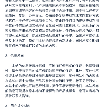
并在其副本中予以保留。如果网站内容无权利声明，并不代表网
站对其不享有权利，也不意味着网站不主张权利，您应根据诚信
原则尊重该等内容的合法权益并进行合法使用。您不得以任何方
式修改、复制、公开展示、公布或分发这些材料或者以其他方式
把它们用于任何公开或商业目的。禁止以任何目的把这些材料用
于其他任何网站或其他平面媒体或网络计算机环境。本站上的内
容及编辑等形式均受版权法等法律保护，任何未经授权的使用都
可能构成对版权、商标和其他法律权利的侵犯。如果您不接受或
违反上述约定，您使用本站的授权将自动终止，同时您应立即销
毁任何已下载或打印好的本站内容。
2
、信息发布
本站的信息按原样提供，不附加任何形式的保证，包括适销
性、适合于特定目的或不侵犯知识产权的保证。此外，英仕也不
保证本站信息的绝对准确性和绝对完整性。英仕网站中的内容或
在这些内容中介绍的产品和参数等会随时变更，恕不另行通知。
本站中的内容也可能已经过期，英仕不承诺更新他们。本站发布
的信息可能是在您本地尚不能得到的产品或服务，您可向当地的
英仕联系人咨询。
3
、用户提交材料